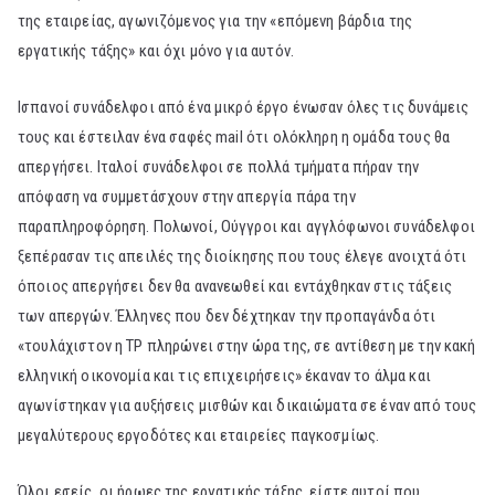
της εταιρείας, αγωνιζόμενος για την «επόμενη βάρδια της
εργατικής τάξης» και όχι μόνο για αυτόν.
Ισπανοί συνάδελφοι από ένα μικρό έργο ένωσαν όλες τις δυνάμεις
τους και έστειλαν ένα σαφές mail ότι ολόκληρη η ομάδα τους θα
απεργήσει. Ιταλοί συνάδελφοι σε πολλά τμήματα πήραν την
απόφαση να συμμετάσχουν στην απεργία πάρα την
παραπληροφόρηση. Πολωνοί, Ούγγροι και αγγλόφωνοι συνάδελφοι
ξεπέρασαν τις απειλές της διοίκησης που τους έλεγε ανοιχτά ότι
όποιος απεργήσει δεν θα ανανεωθεί και εντάχθηκαν στις τάξεις
των απεργών. Έλληνες που δεν δέχτηκαν την προπαγάνδα ότι
«τουλάχιστον η TP πληρώνει στην ώρα της, σε αντίθεση με την κακή
ελληνική οικονομία και τις επιχειρήσεις» έκαναν το άλμα και
αγωνίστηκαν για αυξήσεις μισθών και δικαιώματα σε έναν από τους
μεγαλύτερους εργοδότες και εταιρείες παγκοσμίως.
Όλοι εσείς, οι ήρωες της εργατικής τάξης, είστε αυτοί που