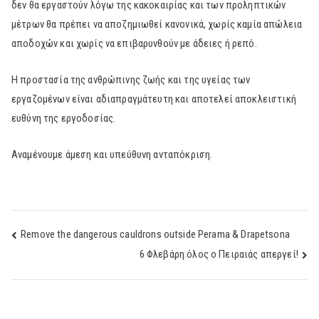
δεν θα εργαστούν λόγω της κακοκαιρίας και των προληπτικών
μέτρων θα πρέπει να αποζημιωθεί κανονικά, χωρίς καμία απώλεια
αποδοχών και χωρίς να επιβαρυνθούν με άδειες ή ρεπό.
Η προστασία της ανθρώπινης ζωής και της υγείας των
εργαζομένων είναι αδιαπραγμάτευτη και αποτελεί αποκλειστική
ευθύνη της εργοδοσίας.
Αναμένουμε άμεση και υπεύθυνη ανταπόκριση.
Post
Remove the dangerous cauldrons outside Perama & Drapetsona
6 Φλεβάρη όλος ο Πειραιάς απεργεί!
navigation