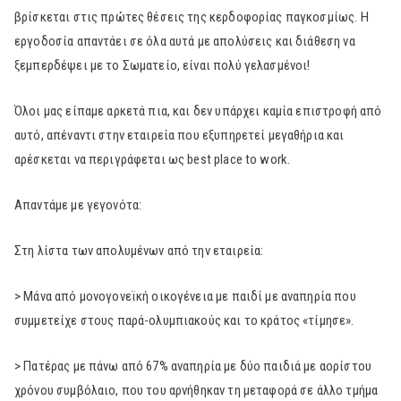
βρίσκεται στις πρώτες θέσεις της κερδοφορίας παγκοσμίως. Η
εργοδοσία απαντάει σε όλα αυτά με απολύσεις και διάθεση να
ξεμπερδέψει με το Σωματείο, είναι πολύ γελασμένοι!
Όλοι μας είπαμε αρκετά πια, και δεν υπάρχει καμία επιστροφή από
αυτό, απέναντι στην εταιρεία που εξυπηρετεί μεγαθήρια και
αρέσκεται να περιγράφεται ως best place to work.
Απαντάμε με γεγονότα:
Στη λίστα των απολυμένων από την εταιρεία:
> Μάνα από μονογονεϊκή οικογένεια με παιδί με αναπηρία που
συμμετείχε στους παρά-ολυμπιακούς και το κράτος «τίμησε».
> Πατέρας με πάνω από 67% αναπηρία με δύο παιδιά με αορίστου
χρόνου συμβόλαιο, που του αρνήθηκαν τη μεταφορά σε άλλο τμήμα