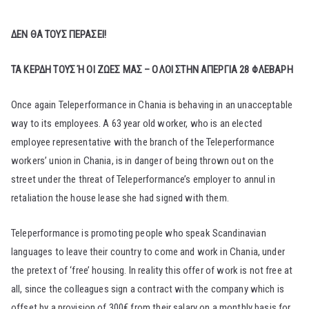
ΔΕΝ ΘΑ ΤΟΥΣ ΠΕΡΑΣΕΙ!
ΤΑ ΚΕΡΔΗ ΤΟΥΣ Ή ΟΙ ΖΩΕΣ ΜΑΣ – ΟΛΟΙ ΣΤΗΝ ΑΠΕΡΓΙΑ 28 ΦΛΕΒΑΡΗ
Once again Teleperformance in Chania is behaving in an unacceptable
way to its employees. A 63 year old worker, who is an elected
employee representative with the branch of the Teleperformance
workers’ union in Chania, is in danger of being thrown out on the
street under the threat of Teleperformance’s employer to annul in
retaliation the house lease she had signed with them.
Teleperformance is promoting people who speak Scandinavian
languages to leave their country to come and work in Chania, under
the pretext of ‘free’ housing. In reality this offer of work is not free at
all, since the colleagues sign a contract with the company which is
offset by a provision of 300€ from their salary on a monthly basis for