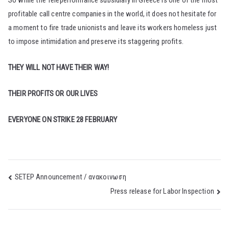
So while the Teleperformance subsidiary in Greece is one of the most
profitable call centre companies in the world, it does not hesitate for
a moment to fire trade unionists and leave its workers homeless just
to impose intimidation and preserve its staggering profits.
THEY WILL NOT HAVE THEIR WAY!
THEIR PROFITS OR OUR LIVES
EVERYONE ON STRIKE 28 FEBRUARY
Post
SETEP Announcement / ανακοινωση
Press release for Labor Inspection
navigation