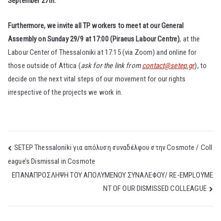
September 27th.
Furthermore, we invite all TP workers to meet at our General
Assembly on Sunday 29/9 at 17:00 (Piraeus Labour Centre)
, at the
Labour Center of Thessaloniki at 17:15 (via Zoom) and online for
those outside of Attica (
ask for the link from
contact@setep.gr
), to
decide on the next vital steps of our movement for our rights
irrespective of the projects we work in.
Post
SETEP Thessaloniki για απόλυση συναδέλφου στην Cosmote / Coll
eague’s Dismissal in Cosmote
navigation
ΕΠΑΝΑΠΡΟΣΛΗΨΗ ΤΟΥ ΑΠOΛΥΜΕΝΟΥ ΣΥΝΑΛΕΦΟΥ/ RE-EMPLOYME
NT OF OUR DISMISSED COLLEAGUE