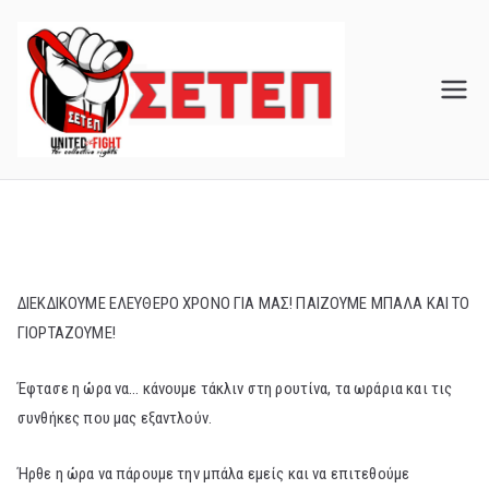
Skip
to
content
ΔΙΕΚΔΙΚΟΥΜΕ ΕΛΕΥΘΕΡΟ ΧΡΟΝΟ ΓΙΑ ΜΑΣ! ΠΑΙΖΟΥΜΕ ΜΠΑΛΑ ΚΑΙ ΤΟ
ΓΙΟΡΤΑΖΟΥΜΕ!
Έφτασε η ώρα να… κάνουμε τάκλιν στη ρουτίνα, τα ωράρια και τις
συνθήκες που μας εξαντλούν.
Ήρθε η ώρα να πάρουμε την μπάλα εμείς και να επιτεθούμε