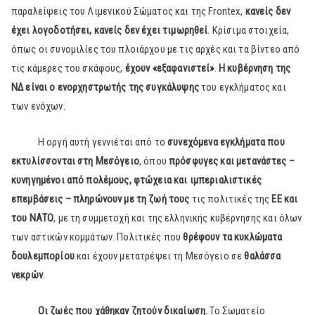
παραλείψεις του Λιμενικού Σώματος και της Frontex,
κανείς δεν
έχει λογοδοτήσει, κανείς δεν έχει τιμωρηθεί
. Κρίσιμα στοιχεία,
όπως οι συνομιλίες του πλοιάρχου με τις αρχές και τα βίντεο από
τις κάμερες του σκάφους,
έχουν «εξαφανιστεί»
.
Η κυβέρνηση της
ΝΔ είναι ο ενορχηστρωτής της συγκάλυψης
του εγκλήματος και
των ενόχων.
Η οργή αυτή γεννιέται από το
συνεχόμενα εγκλήματα που
εκτυλίσσονται στη Μεσόγειο
, όπου
πρόσφυγες και μετανάστες –
κυνηγημένοι από πολέμους, φτώχεια και ιμπεριαλιστικές
επεμβάσεις – πληρώνουν με τη ζωή τους
τις πολιτικές της
ΕΕ και
του ΝΑΤΟ
, με τη συμμετοχή και της ελληνικής κυβέρνησης και όλων
των αστικών κομμάτων. Πολιτικές που
θρέφουν τα κυκλώματα
δουλεμπορίου
και έχουν μετατρέψει τη Μεσόγειο σε
θαλάσσα
νεκρών
.
Οι ζωές που χάθηκαν ζητούν δικαίωση.
Το Σωματείο