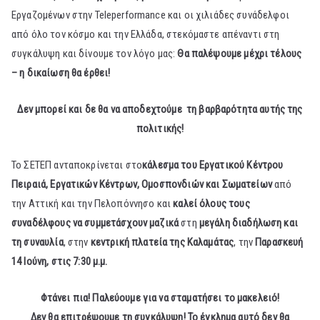
Εργαζομένων στην Teleperformance και οι χιλιάδες συνάδελφοι
από όλο τον κόσμο και την Ελλάδα, στεκόμαστε απέναντι στη
συγκάλυψη και δίνουμε τον λόγο μας:
Θα παλέψουμε μέχρι τέλους
– η δικαίωση θα έρθει!
Δεν μπορεί και δε θα να αποδεχτούμε τη βαρβαρότητα αυτής της
πολιτικής!
Το ΣΕΤΕΠ ανταποκρίνεται στο
κάλεσμα του Εργατικού Κέντρου
Πειραιά, Εργατικών Κέντρων, Ομοσπονδιών και Σωματείων
από
την Αττική και την Πελοπόννησο και
καλεί όλους τους
συναδέλφους να συμμετάσχουν μαζικά
στη
μεγάλη διαδήλωση και
τη συναυλία
, στην
κεντρική πλατεία της Καλαμάτας
, την
Παρασκευή
14 Ιούνη, στις 7:30 μ.μ.
Φτάνει πια! Παλεύουμε για να σταματήσει το μακελειό!
Δεν θα επιτρέψουμε τη συγκάλυψη! Το έγκλημα αυτό δεν θα